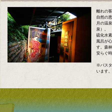
離れの
自然の
月の温
泉）。
硫化水素
風呂が
す。森
安らぐ
※バス
います