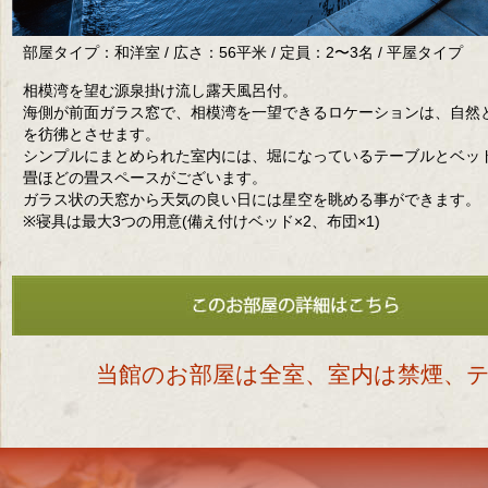
部屋タイプ：和洋室 / 広さ：56平米 / 定員：2〜3名 / 平屋タイプ
相模湾を望む源泉掛け流し露天風呂付。
海側が前面ガラス窓で、相模湾を一望できるロケーションは、自然
を彷彿とさせます。
シンプルにまとめられた室内には、堀になっているテーブルとベッ
畳ほどの畳スペースがございます。
ガラス状の天窓から天気の良い日には星空を眺める事ができます。
※寝具は最大3つの用意(備え付けベッド×2、布団×1)
当館のお部屋は全室、室内は禁煙、