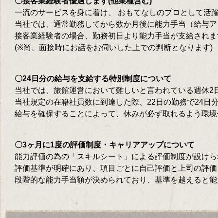
〇接客業経験者優遇します(他業種含む)
一流のサービスを身に着け、 おもてなしのプロとして活
当社では、通常勤務してから数か月後に能力手当（給与ア
接客業経験者の場合、勤務初日より能力手当が支給されま
(※尚、面接時にお話をお伺いした上での判断となります)
〇24日分の給与を支給する特別制度について
当社では、旅館運営において難しいと言われている週休2
当社規定の在籍社員数に到達した際、22日の勤務で24日
給与を確保することによって、休みが必ず取れるよう環境
〇3ヶ月に1度の評価制度・キャリアアップについて
能力評価の為の「スキルシート」による評価制度が設けら
評価基準が明確にあり、項目ごとに自己評価と上司の評価
段階的な能力手当額が決められており、基準を越えると能